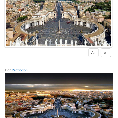
A+
a-
Por
Redacción