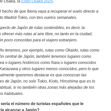
de Osaka, la
Expo Osaka 2025
.
l hecho de que Iberia vaya a recuperar el vuelo directo a
ecto Madrid-Tokio, con tres vuelos semanales.
ecto de Japón de rutas sostenibles, es decir, la
frecer más rutas al aire libre, no tanto en la ciudad,
n poco conocidas para el viajero extranjero.
ño tenemos, por ejemplo, rutas como Okaido, rutas como
ión central de Japón, también tenemos lugares como
a o lugares históricos como Nara o lugares conocidos
anazawa y otros lugares menos conocidos, pero lo que
palmente queremos destacar es que conozcan las
es de Japón, no solo Tokio, Kioto, Hiroshima que es lo
bitual, si no también otras zonas más alejadas de los
tos habituales.
sería el número de turistas españoles que le
ría alcanzar a Japón?