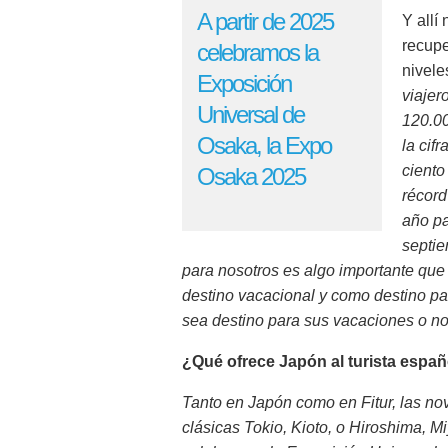
A partir de 2025
Y allí
recupe
celebramos la
nivele
Exposición
viajer
Universal de
120.00
Osaka, la Expo
la cif
ciento
Osaka 2025
récord
año pa
septie
para nosotros es algo importante que
destino vacacional y como destino par
sea destino para sus vacaciones o no
¿Qué ofrece Japón al turista españ
Tanto en Japón como en Fitur, las no
clásicas Tokio, Kioto, o Hiroshima, M