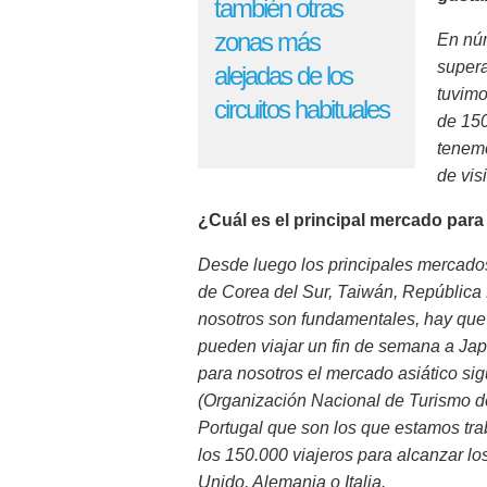
también otras
zonas más
En núm
supera
alejadas de los
tuvimo
circuitos habituales
de 150
tenemo
de vis
¿Cuál es el principal mercado par
Desde luego los principales mercados
de Corea del Sur, Taiwán, República
nosotros son fundamentales, hay que t
pueden viajar un fin de semana a Ja
para nosotros el mercado asiático s
(Organización Nacional de Turismo 
Portugal que son los que estamos tr
los 150.000 viajeros para alcanzar l
Unido, Alemania o Italia.