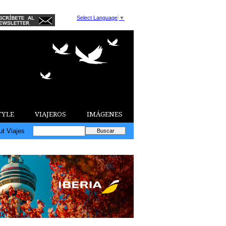
Select Language
▼
TYLE
VIAJEROS
IMÁGENES
ut Viajes