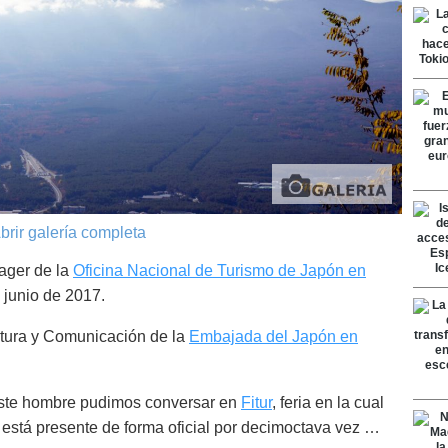
brir galería completa
ager de la
Oficina Nacional de Turismo de Japón en
junio de 2017.
ltura y Comunicación de la
Embajada del Japón en
ste hombre pudimos conversar en
Fitur
, feria en la cual
está presente de forma oficial por decimoctava vez …