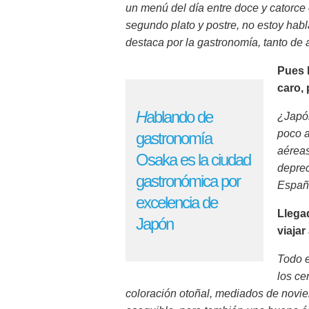
un menú del día entre doce y catorce
segundo plato y postre, no estoy ha
destaca por la gastronomía, tanto de 
Pues 
caro,
H
ablando de
¿Japó
poco a
gastronomía
aéreas
Osaka es la ciudad
deprec
gastronómica por
España
excelencia de
Llega
Japón
viaja
Todo e
los ce
coloración otoñal, mediados de novie