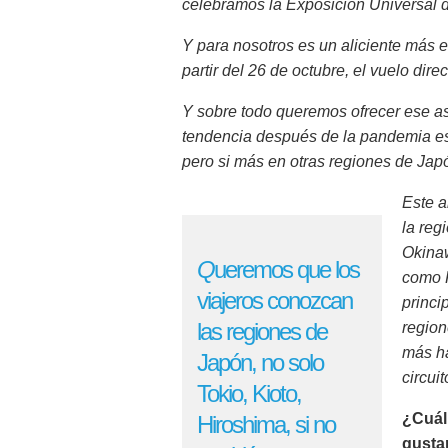
celebramos la Exposición Universal 
Y para nosotros es un aliciente más e
partir del 26 de octubre, el vuelo dir
Y sobre todo queremos ofrecer ese asp
tendencia después de la pandemia es o
pero si más en otras regiones de Japó
Este a
la reg
Okinaw
Q
ueremos que los
como K
viajeros conozcan
princi
las regiones de
region
más ha
Japón, no solo
circui
Tokio, Kioto,
¿Cuál 
Hiroshima, si no
gusta