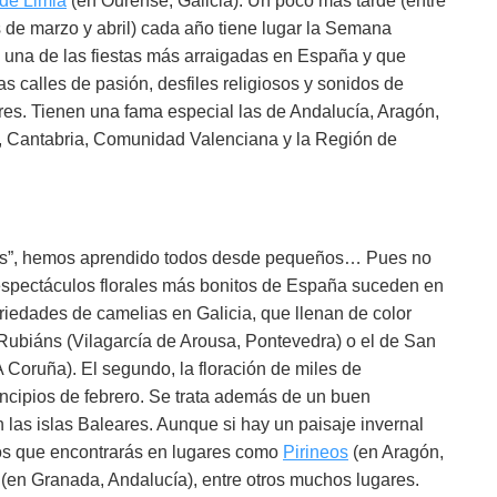
de Limia
(en Ourense, Galicia). Un poco más tarde (entre
s de marzo y abril) cada año tiene lugar la Semana
 una de las fiestas más arraigadas en España y que
las calles de pasión, desfiles religiosos y sonidos de
es. Tienen una fama especial las de Andalucía, Aragón,
a, Cantabria, Comunidad Valenciana y la Región de
lores”, hemos aprendido todos desde pequeños… Pues no
s espectáculos florales más bonitos de España suceden en
ariedades de camelias en Galicia, que llenan de color
 Rubiáns (Vilagarcía de Arousa, Pontevedra) o el de San
Coruña). El segundo, la floración de miles de
incipios de febrero. Se trata además de un buen
 las islas Baleares. Aunque si hay un paisaje invernal
dos que encontrarás en lugares como
Pirineos
(en Aragón,
(en Granada, Andalucía), entre otros muchos lugares.