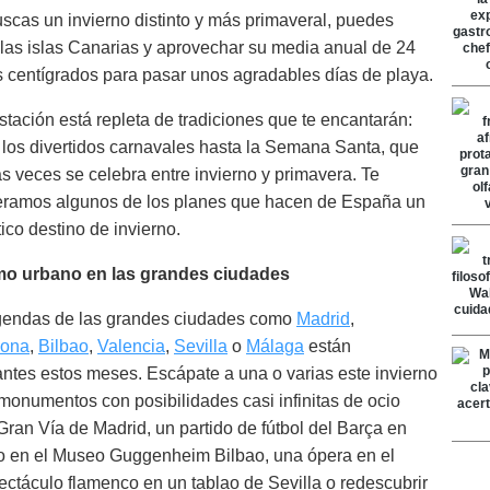
uscas un invierno distinto y más primaveral, puedes
r las islas Canarias y aprovechar su media anual de 24
 centígrados para pasar unos agradables días de playa.
stación está repleta de tradiciones que te encantarán:
los divertidos carnavales hasta la Semana Santa, que
 veces se celebra entre invierno y primavera. Te
ramos algunos de los planes que hacen de España un
tico destino de invierno.
mo urbano en las grandes ciudades
gendas de las grandes ciudades como
Madrid
,
lona
,
Bilbao
,
Valencia
,
Sevilla
o
Málaga
están
ntes estos meses. Escápate a una o varias este invierno
s monumentos con posibilidades casi infinitas de ocio
Gran Vía de Madrid, un partido de fútbol del Barça en
o en el Museo Guggenheim Bilbao, una ópera en el
ectáculo flamenco en un tablao de Sevilla o redescubrir