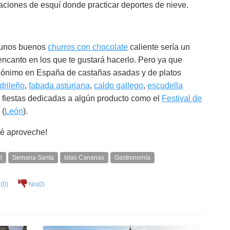
ciones de esquí donde practicar deportes de nieve.
r unos buenos
churros con chocolate
caliente sería un
ncanto en los que te gustará hacerlo. Pero ya que
inónimo en España de castañas asadas y de platos
drileño
,
fabada asturiana
,
caldo gallego
,
escudella
s fiestas dedicadas a algún producto como el
Festival de
 (
León
).
ué aproveche!
l
Semana Santa
Islas Canarias
Gastronomía
(
0
)
No(
0
)