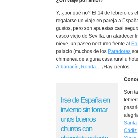
¿Un viaje por amor?
Y, ¿por qué no? El 14 de febrero es e
regalarse un viaje en pareja a Espa
gustos, pero son apuestas casi segur
casco viejo de Sevilla, un atardecer f
nieve, un paseo nocturno frente al
Pa
palacio (muchos de los
Paradores
son
chimenea de alguna casa rural u hot
Albarracín
,
Ronda
… ¡Hay cientos!
Conoc
Son t
Irse de España en
febrer
pasarl
invierno sin tomar
alegrí
unos buenos
Santa 
churros con
Cádiz