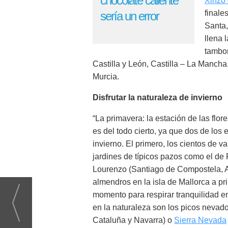
chocolate caliente
Xinzo 
finale
sería un error
Santa,
llena 
tambor
Castilla y León, Castilla – La Manch
Murcia.
Disfrutar la naturaleza de invierno
“La primavera: la estación de las f
es del todo cierto, ya que dos de lo
invierno. El primero, los cientos de v
jardines de típicos pazos como el de
Lourenzo (Santiago de Compostela, A 
almendros en la isla de Mallorca a pr
momento para respirar tranquilidad en
en la naturaleza son los picos neva
Cataluña y Navarra) o
Sierra Nevada