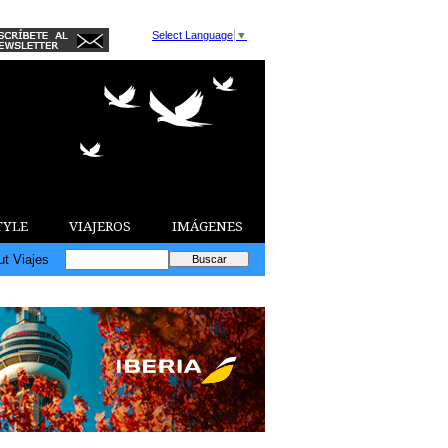
Select Language
▼
TYLE
VIAJEROS
IMÁGENES
ut Viajes