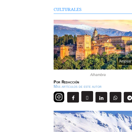
CULTURALES
Ampliar
Alhambra
Por
Redacción
Más artículos de este autor