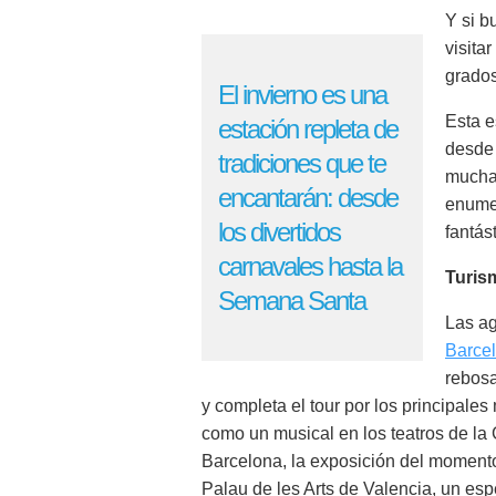
Y si b
visita
grados
El invierno es una
Esta e
estación repleta de
desde 
tradiciones que te
muchas
encantarán: desde
enume
los divertidos
fantás
carnavales hasta la
Turis
Semana Santa
Las a
Barce
rebosa
y completa el tour por los principale
como un musical en los teatros de la 
Barcelona, la exposición del moment
Palau de les Arts de Valencia, un esp