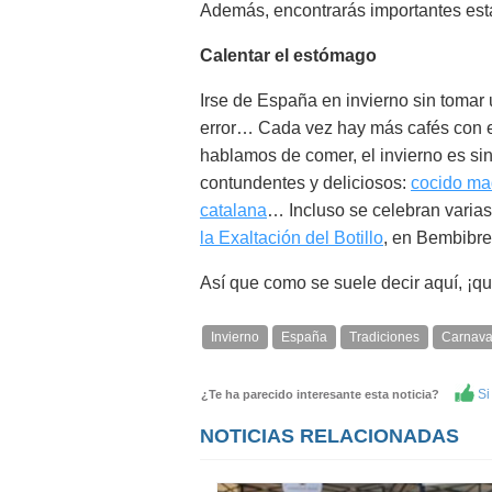
Además, encontrarás importantes esta
Calentar el estómago
Irse de España en invierno sin toma
error… Cada vez hay más cafés con e
hablamos de comer, el invierno es s
contundentes y deliciosos:
cocido ma
catalana
… Incluso se celebran varia
la Exaltación del Botillo
, en Bembibre
Así que como se suele decir aquí, ¡q
Invierno
España
Tradiciones
Carnava
Si 
¿Te ha parecido interesante esta noticia?
NOTICIAS RELACIONADAS