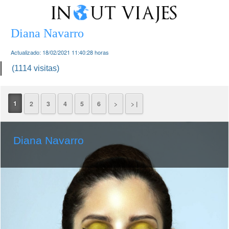
Diana Navarro
Actualizado:
18/02/2021 11:40:28
horas
(1114 visitas)
1
2
3
4
5
6
>
> |
Diana Navarro