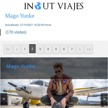
Mago Yunke
Actualizado:
27/10/2021 16:32:49
horas
(176 visitas)
2
| <
<
1
3
4
5
6
7
>
> |
Mago Yunke
<
>