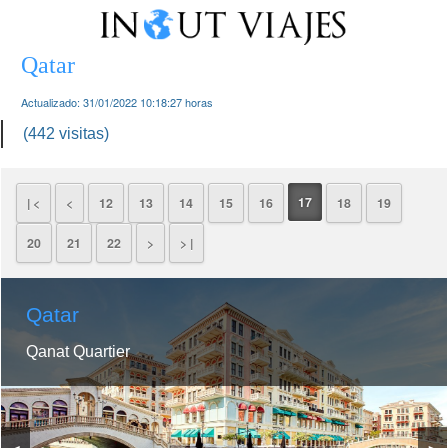
Qatar
Actualizado:
31/01/2022 10:18:27
horas
(442 visitas)
17
| <
<
12
13
14
15
16
18
19
20
21
22
>
> |
Qatar
Qanat Quartier