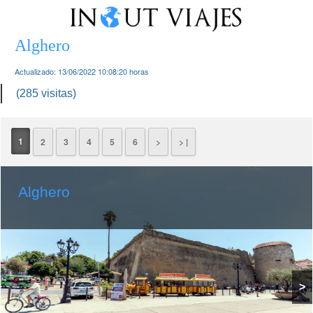
Alghero
Actualizado:
13/06/2022 10:08:20
horas
(285 visitas)
1
2
3
4
5
6
>
> |
Alghero
>