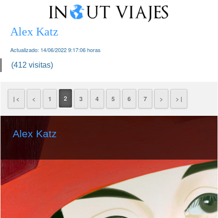
Alex Katz
Actualizado:
14/06/2022 9:17:06
horas
(412 visitas)
2
| <
<
1
3
4
5
6
7
>
> |
Alex Katz