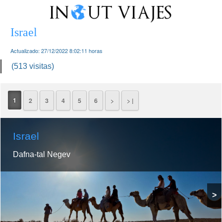
Israel
Actualizado:
27/12/2022 8:02:11
horas
(513 visitas)
1
2
3
4
5
6
>
> |
Israel
Dafna-tal Negev
>