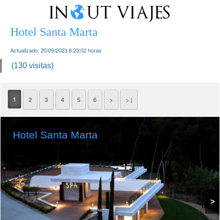
Hotel Santa Marta
Actualizado:
20/09/2023 8:23:02
horas
(130 visitas)
1
2
3
4
5
6
>
> |
Hotel Santa Marta
>