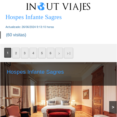
Hospes Infante Sagres
Actualizado:
26/06/2024 9:13:10
horas
(60 visitas)
1
2
3
4
5
6
>
> |
Hospes Infante Sagres
>