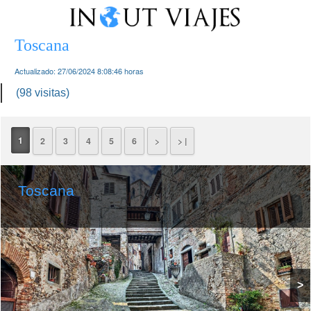
Toscana
Actualizado:
27/06/2024 8:08:46
horas
(98 visitas)
1
2
3
4
5
6
>
> |
Toscana
>