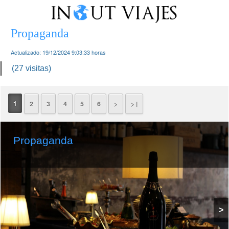
Propaganda
Actualizado:
19/12/2024 9:03:33
horas
(27 visitas)
1
2
3
4
5
6
>
> |
Propaganda
>