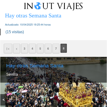
Hay otras Semana Santa
Actualizado:
10/04/2025 19:25:44
horas
(15 visitas)
8
| <
<
3
4
5
6
7
Hay otras Semana Santa
Sevilla
<