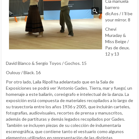
Cía manuela
barrero
dlcAos / I´ll be
your mirror. 8
Chevi
Muraday &
Miss Beige /
Pas de deux.
12 y 13
David Blanco & Sergio Toyos / Gochos. 15
Oulouy / Black. 16
Por otro lado, Laila Ripoll ha adelantado que en la Sala de
Exposiciones se podrá ver ‘Antonio Gades. Tierra, mar y fuego’, un
homenaje a este bailarín, coreógrafo e intelectual de la danza. La
exposición está compuesta de materiales recopilados a lo largo de
su trayectoria entre los años 1936 y 2005, que incluirán carteles,
fotografías, audiovisuales, recortes de prensa y manuscritos,
además de partituras y demás legados recopilados por Gades.
También se incluyen piezas de su colección de indumentaria
escenográfica, que contiene tanto el vestuario como algunos
elementos utilizados en representación de las distintas