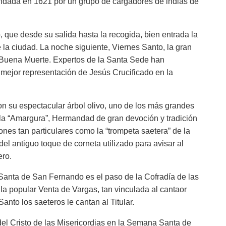
fundada en 1621 por un grupo de cargadores de indias de
 que desde su salida hasta la recogida, bien entrada la
la ciudad. La noche siguiente, Viernes Santo, la gran
la Buena Muerte. Expertos de la Santa Sede han
 mejor representación de Jesús Crucificado en la
on su espectacular árbol olivo, uno de los más grandes
la “Amargura”, Hermandad de gran devoción y tradición
ones tan particulares como la “trompeta saetera” de la
el antiguo toque de corneta utilizado para avisar al
ero.
nta de San Fernando es el paso de la Cofradía de las
 la popular Venta de Vargas, tan vinculada al cantaor
nto los saeteros le cantan al Titular.
el Cristo de las Misericordias en la Semana Santa de