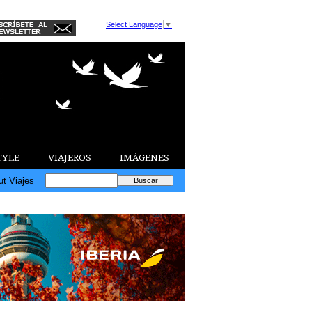
Select Language
▼
TYLE
VIAJEROS
IMÁGENES
ut Viajes