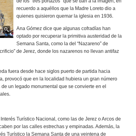
de los "tres portazos" que se dan a la imagen, en
recuerdo a aquéllos que la Madre Loreto dio a
quienes quisieron quemar la iglesia en 1936.
Ana Gómez dice que algunas cofradías han
optado por recuperar la primitiva austeridad de la
Semana Santa, como la del “Nazareno” de
rificio” de Jerez, donde los nazarenos no llevan antifaz
da fuera desde hace siglos puerto de partida hacia
na, provocó que en la localidad hubiera un gran número
s de un legado monumental que se convierte en el
ales.
Interés Turístico Nacional, como las de Jerez o Arcos de
caben por las calles estrechas y empinadas. Además, la
rés Turístico la Semana Santa de una veintena de