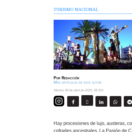
TURISMO NACIONAL
Ampliar
Por
Redacción
Más artículos de este autor
martes 08 de abril de 2025
,
08:31h
Hay procesiones de lujo, austeras, c
cofrades ancestrales. La Pasión de C