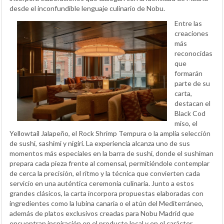
desde el inconfundible lenguaje culinario de Nobu.
Entre las
creaciones
más
reconocidas
que
formarán
parte de su
carta,
destacan el
Black Cod
miso, el
Yellowtail Jalapeño, el Rock Shrimp Tempura o la amplia selección
de sushi, sashimi y nigiri. La experiencia alcanza uno de sus
momentos más especiales en la barra de sushi, donde el sushiman
prepara cada pieza frente al comensal, permitiéndole contemplar
de cerca la precisión, el ritmo y la técnica que convierten cada
servicio en una auténtica ceremonia culinaria. Junto a estos
grandes clásicos, la carta incorpora propuestas elaboradas con
ingredientes como la lubina canaria o el atún del Mediterráneo,
además de platos exclusivos creadas para Nobu Madrid que
encuentran inspiración en el producto local y en el carácter