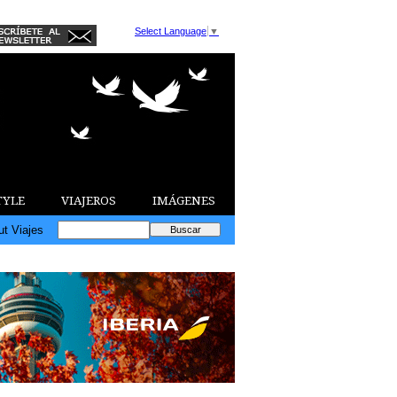
Select Language
▼
TYLE
VIAJEROS
IMÁGENES
ut Viajes