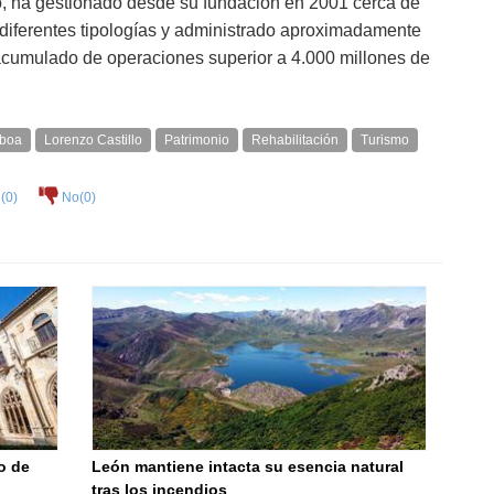
o, ha gestionado desde su fundación en 2001 cerca de
diferentes tipologías y administrado aproximadamente
cumulado de operaciones superior a 4.000 millones de
sboa
Lorenzo Castillo
Patrimonio
Rehabilitación
Turismo
(
0
)
No(
0
)
o de
León mantiene intacta su esencia natural
tras los incendios