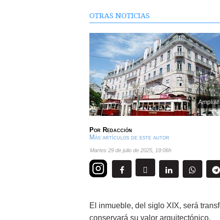
OTRAS NOTICIAS
Ampliar
Por
Redacción
Más artículos de este autor
martes 29 de julio de 2025
,
19:06h
El inmueble, del siglo XIX, será trans
conservará su valor arquitectónico.