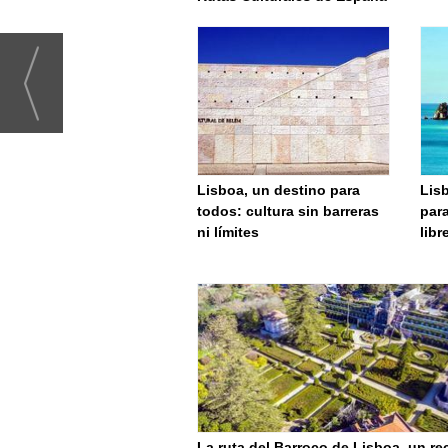
Lisboa, un destino para
Lisb
todos: cultura sin barreras
para
ni límites
libr
La ruta del Barroco de Lisboa, un re