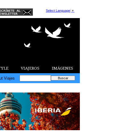
Select Language
▼
TYLE
VIAJEROS
IMÁGENES
ut Viajes