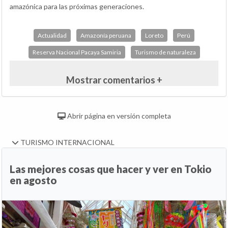
amazónica para las próximas generaciones.
Actualidad
Amazonía peruana
Loreto
Perú
Reserva Nacional Pacaya Samiria
Turismo de naturaleza
Mostrar comentarios +
Abrir página en versión completa
TURISMO INTERNACIONAL
Las mejores cosas que hacer y ver en Tokio
en agosto
Anterior
Si