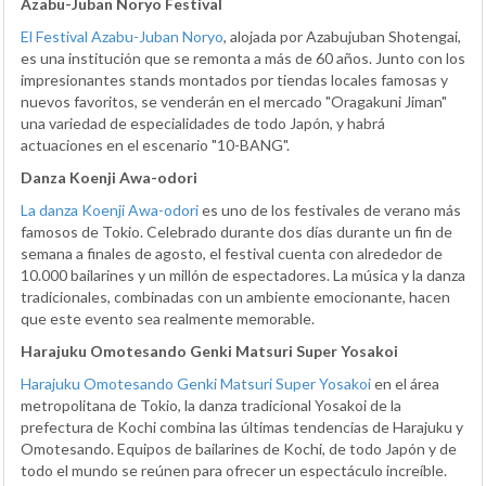
Azabu-Juban Noryo Festival
El Festival Azabu-Juban Noryo
, alojada por Azabujuban Shotengai,
es una institución que se remonta a más de 60 años. Junto con los
impresionantes stands montados por tiendas locales famosas y
nuevos favoritos, se venderán en el mercado "Oragakuni Jiman"
una variedad de especialidades de todo Japón, y habrá
actuaciones en el escenario "10-BANG".
Danza Koenji Awa-odori
La danza Koenji Awa-odori
es uno de los festivales de verano más
famosos de Tokio. Celebrado durante dos días durante un fin de
semana a finales de agosto, el festival cuenta con alrededor de
10.000 bailarines y un millón de espectadores. La música y la danza
tradicionales, combinadas con un ambiente emocionante, hacen
que este evento sea realmente memorable.
Harajuku Omotesando Genki Matsuri Super Yosakoi
Harajuku Omotesando Genki Matsuri Super Yosakoi
en el área
metropolitana de Tokio, la danza tradicional Yosakoi de la
prefectura de Kochi combina las últimas tendencias de Harajuku y
Omotesando. Equipos de bailarines de Kochi, de todo Japón y de
todo el mundo se reúnen para ofrecer un espectáculo increíble.