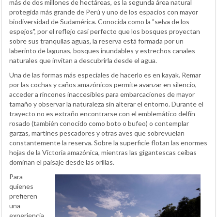
más de dos millones de hectáreas, es la segunda área natural
protegida más grande de Perú y uno de los espacios con mayor
biodiversidad de Sudamérica. Conocida como la "selva de los
espejos", por el reflejo casi perfecto que los bosques proyectan
sobre sus tranquilas aguas, la reserva está formada por un
laberinto de lagunas, bosques inundables y estrechos canales
naturales que invitan a descubrirla desde el agua.
Una de las formas más especiales de hacerlo es en kayak. Remar
por las cochas y caños amazónicos permite avanzar en silencio,
acceder a rincones inaccesibles para embarcaciones de mayor
tamaño y observar la naturaleza sin alterar el entorno. Durante el
trayecto no es extraño encontrarse con el emblemático delfín
rosado (también conocido como boto o bufeo) o contemplar
garzas, martines pescadores y otras aves que sobrevuelan
constantemente la reserva. Sobre la superficie flotan las enormes
hojas de la Victoria amazónica, mientras las gigantescas ceibas
dominan el paisaje desde las orillas.
Para
quienes
prefieren
una
experiencia