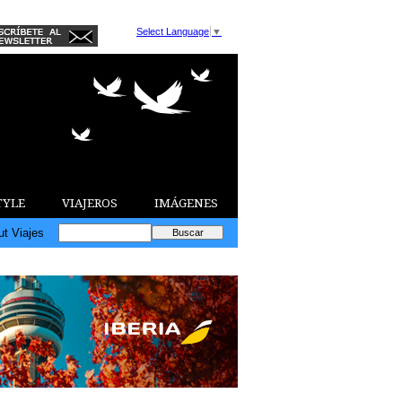
Select Language
▼
TYLE
VIAJEROS
IMÁGENES
ut Viajes