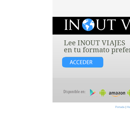
Portada
|
He