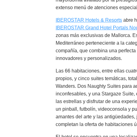
extenso menú de atenciones especia
IBEROSTAR Hotels & Resorts
abre h
IBEROSTAR Grand Hotel Portals No
zonas más exclusivas de Mallorca. Este
Mediterráneo perteneciente a la cate
compañía, que combina una perfecta a
innovadores y personalizados.
Las 66 habitaciones, entre ellas cuat
propios, y cinco suites temáticas, to
Wanders. Dos Naughty Suites para aq
inconfesables, y una Stargaze Suite,
las estrellas y disfrutar de una exp
un pinball, futbolín, videoconsola y p
amantes del arte y las antigüedades, j
completan la oferta de habitaciones 
El hotel se encuentra en una localiz