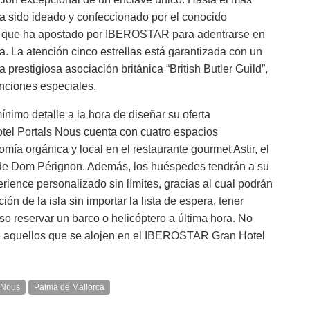
ha sido ideado y confeccionado por el conocido
 que ha apostado por IBEROSTAR para adentrarse en
. La atención cinco estrellas está garantizada con un
prestigiosa asociación británica “British Butler Guild”,
nciones especiales.
nimo detalle a la hora de diseñar su oferta
l Portals Nous cuenta con cuatro espacios
mía orgánica y local en el restaurante gourmet Astir, el
 de Dom Pérignon. Además, los huéspedes tendrán a su
rience personalizado sin límites, gracias al cual podrán
ón de la isla sin importar la lista de espera, tener
o reservar un barco o helicóptero a última hora. No
e aquellos que se alojen en el IBEROSTAR Gran Hotel
s Nous
Palma de Mallorca