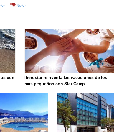
(
0
)
No(
0
)
dos con
Iberostar reinventa las vacaciones de los
más pequeños con Star Camp