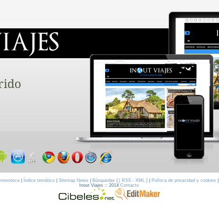
meroteca
|
Índice temático
|
Sitemap News
|
Búsquedas
|
[ RSS - XML ]
|
Política de privacidad y cookies
Inout Viajes :: 2014
Contacto