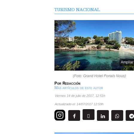
TURISMO NACIONAL
Ampliar
(Foto: Grand Hotel Portals Nous)
Por
Redacción
Más artículos de este autor
viernes 14 de julio de 2017
,
12:51h
Actualizado el:
14/07/2017 12:59h