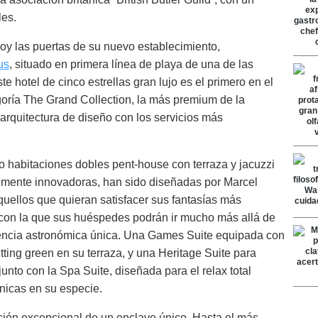
les.
oy las puertas de su nuevo establecimiento,
us
, situado en primera línea de playa de una de las
 hotel de cinco estrellas gran lujo es el primero en el
goría The Grand Collection, la más premium de la
rquitectura de diseño con los servicios más
ro habitaciones dobles pent-house con terraza y jacuzzi
talmente innovadoras, han sido diseñadas por Marcel
uellos que quieran satisfacer sus fantasías más
 con la que sus huéspedes podrán ir mucho más allá de
eriencia astronómica única. Una Games Suite equipada con
utting green en su terraza, y una Heritage Suite para
unto con la Spa Suite, diseñada para el relax total
únicas en su especie.
ación excepcional de un enclave único. Hasta el más