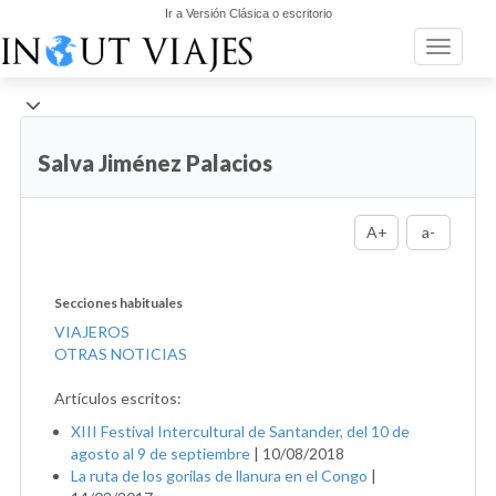
Ir a Versión Clásica o escritorio
Toggle n
Salva Jiménez Palacios
A+
a-
Secciones habituales
VIAJEROS
OTRAS NOTICIAS
Artículos escritos:
XIII Festival Intercultural de Santander, del 10 de
agosto al 9 de septiembre
|
10/08/2018
La ruta de los gorilas de llanura en el Congo
|