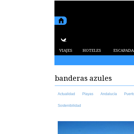
VIAJES
HOTELES
ESCAPADA
2015 8 de agosto de 2026
banderas azules
Actualidad
Playas
Andalucía
Puert
Sostenibilidad