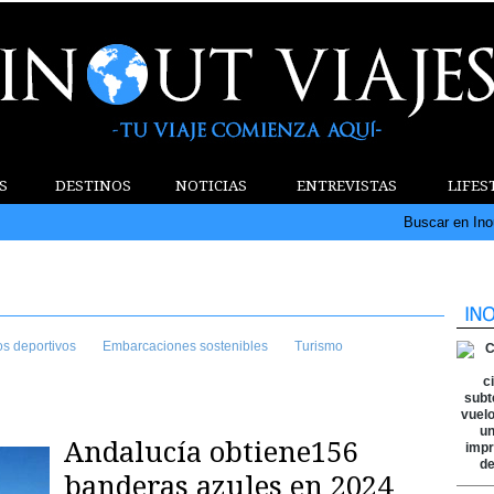
S
DESTINOS
NOTICIAS
ENTREVISTAS
LIFES
Buscar en Ino
os deportivos
Embarcaciones sostenibles
Turismo
Andalucía obtiene156
banderas azules en 2024