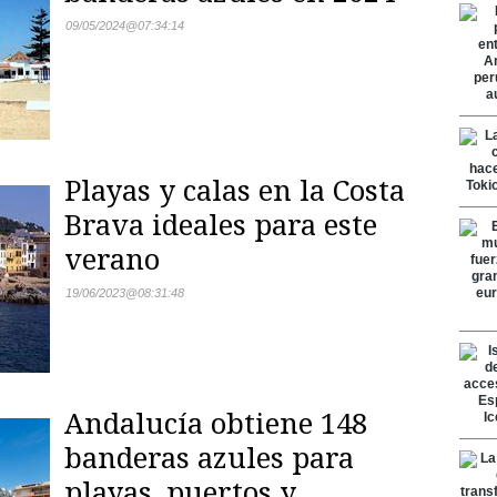
09/05/2024
@
07:34:14
Playas y calas en la Costa
Brava ideales para este
verano
19/06/2023
@
08:31:48
Andalucía obtiene 148
banderas azules para
playas, puertos y