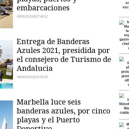
embarcaciones
08/05/2023
@
07:48:12
Entrega de Banderas
Azules 2021, presidida por
el consejero de Turismo de
Andalucia
08/06/2021
@
10:30:20
Marbella luce seis
banderas azules, por cinco
playas y el Puerto
Deportivo