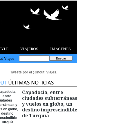
TYLE
VIAJEROS
IMÁGENES
ut Viajes
Tweets por el @inout_viajes.
Capadocia, entre
ciudades subterráneas
y vuelos en globo, un
destino imprescindible
de Turquía