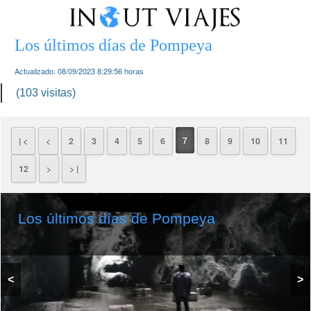
Los últimos días de Pompeya
Actualizado:
08/09/2023 8:29:56
horas
(103 visitas)
7
| <
<
2
3
4
5
6
8
9
10
11
12
>
> |
Los últimos días de Pompeya
<
>