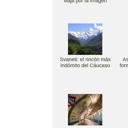
viaja por la imagen
Svaneti: el rincón más
As
indómito del Cáucaso
for