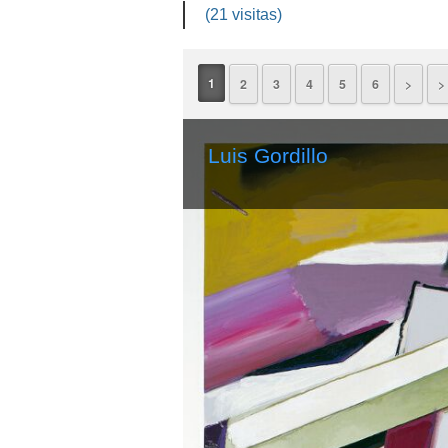
(21 visitas)
1
2
3
4
5
6
>
> 
Luis Gordillo