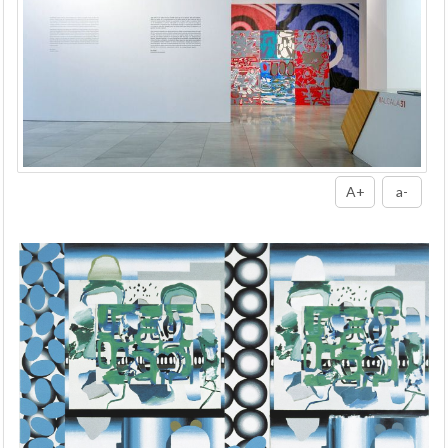
A+
a-