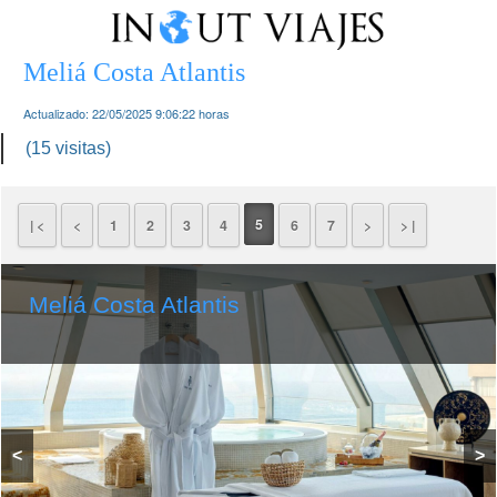
Meliá Costa Atlantis
Actualizado:
22/05/2025 9:06:22
horas
(15 visitas)
5
| <
<
1
2
3
4
6
7
>
> |
Meliá Costa Atlantis
<
>