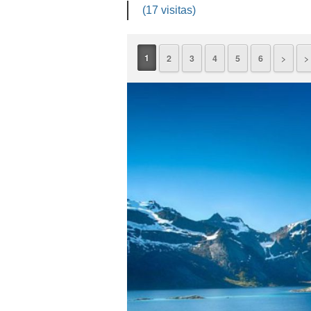
(17 visitas)
1
2
3
4
5
6
>
> 