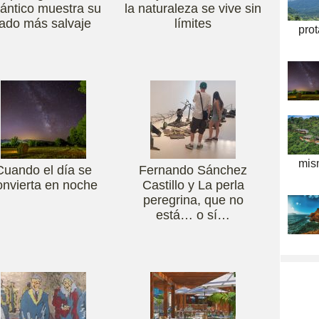
lántico muestra su
la naturaleza se vive sin
lado más salvaje
límites
pro
mis
Cuando el día se
Fernando Sánchez
onvierta en noche
Castillo y La perla
peregrina, que no
está… o sí…