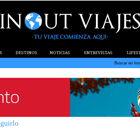
S
DESTINOS
NOTICIAS
ENTREVISTAS
LIFES
Buscar en Ino
guirlo