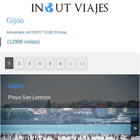
Gijón
Actualizado:
04/10/2017 12:38:12
horas
(12988 visitas)
1
2
3
4
5
6
>
> |
Gijón
Playa San Lorenzo
>