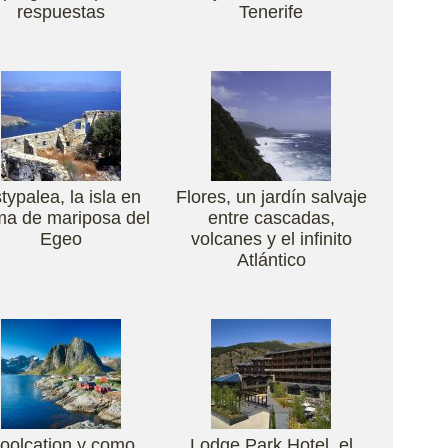
respuestas
Tenerife
typalea, la isla en
Flores, un jardín salvaje
ma de mariposa del
entre cascadas,
Egeo
volcanes y el infinito
Atlántico
oolcation y como
Lodge Park Hotel, el