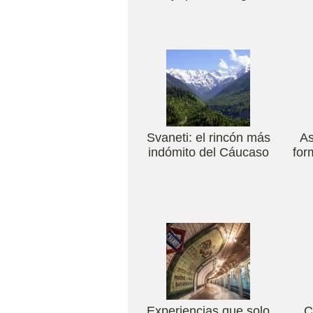
Svaneti: el rincón más
As
indómito del Cáucaso
for
Experiencias que solo
C