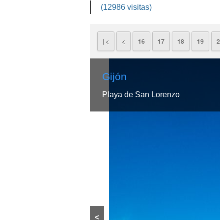
(12986 visitas)
| <
<
16
17
18
19
2
Gijón
Playa de San Lorenzo
<