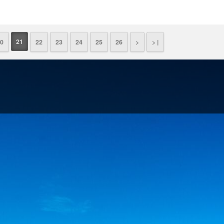
21
0
22
23
24
25
26
>
> |