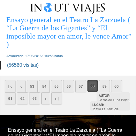
Ensayo general en el Teatro La Zarzuela (
“La Guerra de los Gigantes” y “El
imposible mayor en amor, le vence Amor"
)
Actualizado:
17/03/2016 9:54:58
horas
(56560 visitas)
58
| <
<
53
54
55
56
57
59
60
AUTOR:
61
62
63
>
> |
Carlos de Luna Béjar
LUGAR:
Teatro La Zarzuela
(Madrid)
Ensayo general en el Teatro La Zarzuela ( “La Guerra
de los Gigantes” y “El imposible mayor en amor, le