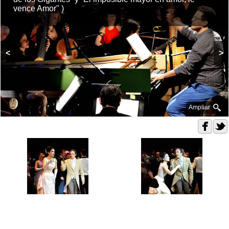
vence Amor" )
<
>
Ampliar