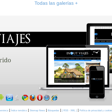
Todas las galerías +
|
|
|
|
|
eroteca
Índice temático
Sitemap News
Búsquedas
[ RSS - XML ]
Política de privacidad y cookie