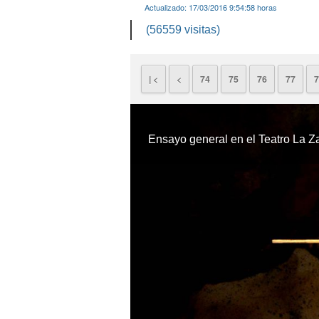
Actualizado:
17/03/2016 9:54:58
horas
(56559 visitas)
| <
<
74
75
76
77
7
Ensayo general en el Teatro La Za