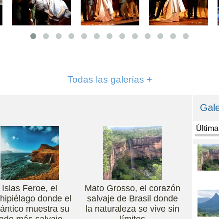
Todas las galerías +
Gale
Últim
Islas Feroe, el
Mato Grosso, el corazón
hipiélago donde el
salvaje de Brasil donde
lántico muestra su
la naturaleza se vive sin
lado más salvaje
límites