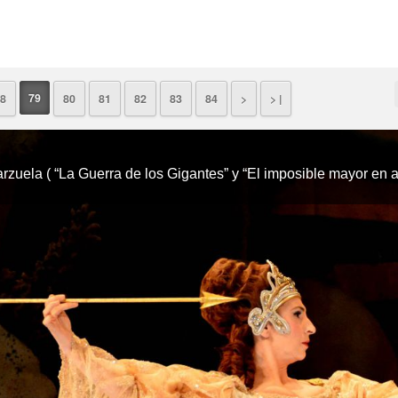
79
8
80
81
82
83
84
>
> |
rzuela ( “La Guerra de los Gigantes” y “El imposible mayor en 