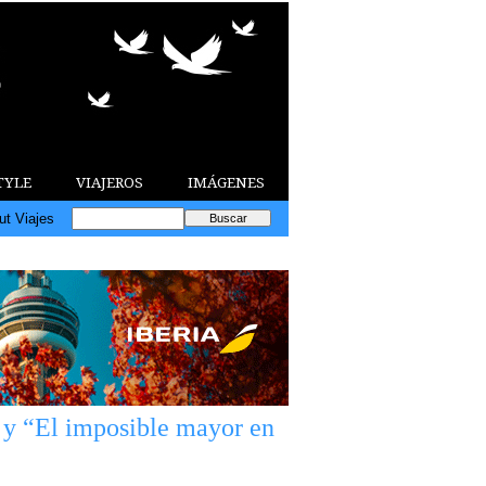
TYLE
VIAJEROS
IMÁGENES
ut Viajes
” y “El imposible mayor en