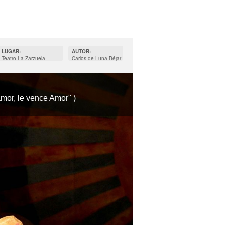
LUGAR:
AUTOR:
Teatro La Zarzuela
Carlos de Luna Béjar
(Madrid)
amor, le vence Amor" )