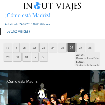
¡Cómo está Madriz!
Actualizado:
24/05/2016 10:03:20
horas
(57162 visitas)
26
| <
<
21
22
23
24
25
27
28
AUTOR:
29
30
31
>
> |
Carlos de Luna Béjar
LUGAR:
Teatro de la Zarzuela
¡Cómo está Madriz!