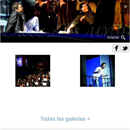
<
>
Ampliar
Todas las galerías +