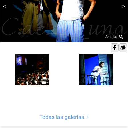
<
>
Ampliar
Todas las galerías +