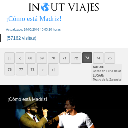
¡Cómo está Madriz!
Actualizado:
24/05/2016 10:03:20
horas
(57162 visitas)
73
| <
<
68
69
70
71
72
74
75
AUTOR:
76
77
78
>
> |
Carlos de Luna Béjar
LUGAR:
Teatro de la Zarzuela
¡Cómo está Madriz!