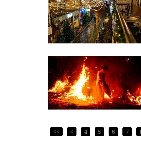
<<
<
4
5
6
7