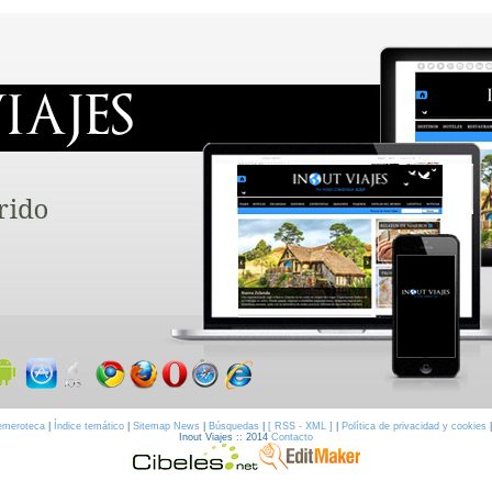
emeroteca
|
Índice temático
|
Sitemap News
|
Búsquedas
|
[ RSS - XML ]
|
Política de privacidad y cookies
Inout Viajes :: 2014
Contacto