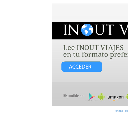
Portada
|
H