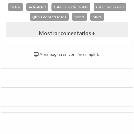
Mdina
Actualidad
Catedral de San Pablo
Catedral de Gozo
Iglesia de Santa María
Mosta
Malta
Mostrar comentarios +
Abrir página en versión completa