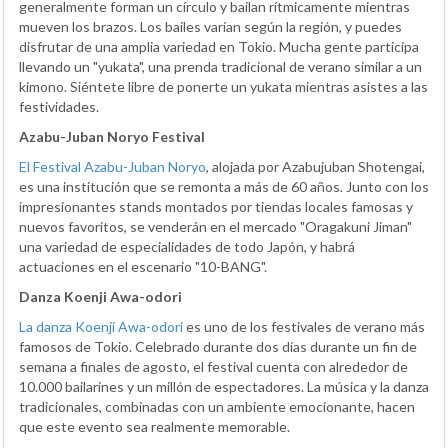
generalmente forman un círculo y bailan rítmicamente mientras
mueven los brazos. Los bailes varían según la región, y puedes
disfrutar de una amplia variedad en Tokio. Mucha gente participa
llevando un "yukata", una prenda tradicional de verano similar a un
kimono. Siéntete libre de ponerte un yukata mientras asistes a las
festividades.
Azabu-Juban Noryo Festival
El Festival Azabu-Juban Noryo
, alojada por Azabujuban Shotengai,
es una institución que se remonta a más de 60 años. Junto con los
impresionantes stands montados por tiendas locales famosas y
nuevos favoritos, se venderán en el mercado "Oragakuni Jiman"
una variedad de especialidades de todo Japón, y habrá
actuaciones en el escenario "10-BANG".
Danza Koenji Awa-odori
La danza Koenji Awa-odori
es uno de los festivales de verano más
famosos de Tokio. Celebrado durante dos días durante un fin de
semana a finales de agosto, el festival cuenta con alrededor de
10.000 bailarines y un millón de espectadores. La música y la danza
tradicionales, combinadas con un ambiente emocionante, hacen
que este evento sea realmente memorable.