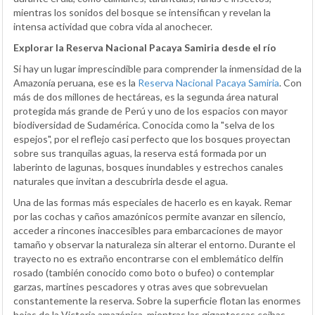
mientras los sonidos del bosque se intensifican y revelan la
intensa actividad que cobra vida al anochecer.
Explorar la Reserva Nacional Pacaya Samiria desde el río
Si hay un lugar imprescindible para comprender la inmensidad de la
Amazonía peruana, ese es la
Reserva Nacional Pacaya Samiria
. Con
más de dos millones de hectáreas, es la segunda área natural
protegida más grande de Perú y uno de los espacios con mayor
biodiversidad de Sudamérica. Conocida como la "selva de los
espejos", por el reflejo casi perfecto que los bosques proyectan
sobre sus tranquilas aguas, la reserva está formada por un
laberinto de lagunas, bosques inundables y estrechos canales
naturales que invitan a descubrirla desde el agua.
Una de las formas más especiales de hacerlo es en kayak. Remar
por las cochas y caños amazónicos permite avanzar en silencio,
acceder a rincones inaccesibles para embarcaciones de mayor
tamaño y observar la naturaleza sin alterar el entorno. Durante el
trayecto no es extraño encontrarse con el emblemático delfín
rosado (también conocido como boto o bufeo) o contemplar
garzas, martines pescadores y otras aves que sobrevuelan
constantemente la reserva. Sobre la superficie flotan las enormes
hojas de la Victoria amazónica, mientras las gigantescas ceibas