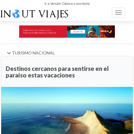
Ir a Versión Clásica o escritorio
Toggle n
TURISMO NACIONAL
Destinos cercanos para sentirse en el
paraíso estas vacaciones
Anterior
Si
Turismo de
Gali