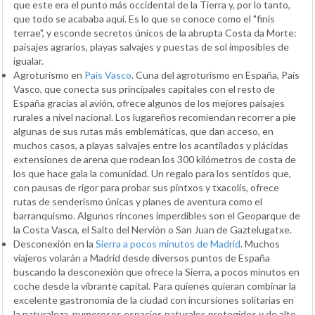
que este era el punto más occidental de la Tierra y, por lo tanto,
que todo se acababa aquí. Es lo que se conoce como el "finis
terrae", y esconde secretos únicos de la abrupta Costa da Morte:
paisajes agrarios, playas salvajes y puestas de sol imposibles de
igualar.
Agroturismo en
País Vasco
. Cuna del agroturismo en España, País
Vasco, que conecta sus principales capitales con el resto de
España gracias al avión, ofrece algunos de los mejores paisajes
rurales a nivel nacional. Los lugareños recomiendan recorrer a pie
algunas de sus rutas más emblemáticas, que dan acceso, en
muchos casos, a playas salvajes entre los acantilados y plácidas
extensiones de arena que rodean los 300 kilómetros de costa de
los que hace gala la comunidad. Un regalo para los sentidos que,
con pausas de rigor para probar sus pintxos y txacolís, ofrece
rutas de senderismo únicas y planes de aventura como el
barranquismo. Algunos rincones imperdibles son el Geoparque de
la Costa Vasca, el Salto del Nervión o San Juan de Gaztelugatxe.
Desconexión en la
Sierra a pocos minutos de Madrid
. Muchos
viajeros volarán a Madrid desde diversos puntos de España
buscando la desconexión que ofrece la Sierra, a pocos minutos en
coche desde la vibrante capital. Para quienes quieran combinar la
excelente gastronomía de la ciudad con incursiones solitarias en
la naturaleza, numerosos espacios naturales protegidos y de alto