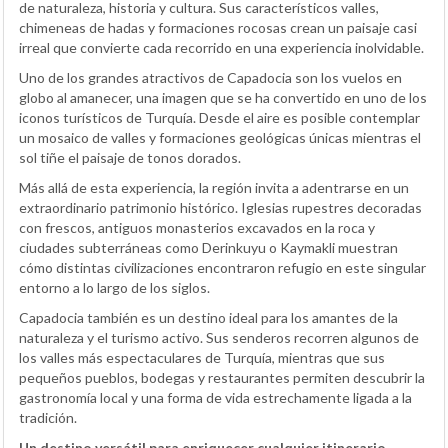
de naturaleza, historia y cultura. Sus característicos valles,
chimeneas de hadas y formaciones rocosas crean un paisaje casi
irreal que convierte cada recorrido en una experiencia inolvidable.
Uno de los grandes atractivos de Capadocia son los vuelos en
globo al amanecer, una imagen que se ha convertido en uno de los
iconos turísticos de Turquía. Desde el aire es posible contemplar
un mosaico de valles y formaciones geológicas únicas mientras el
sol tiñe el paisaje de tonos dorados.
Más allá de esta experiencia, la región invita a adentrarse en un
extraordinario patrimonio histórico. Iglesias rupestres decoradas
con frescos, antiguos monasterios excavados en la roca y
ciudades subterráneas como Derinkuyu o Kaymakli muestran
cómo distintas civilizaciones encontraron refugio en este singular
entorno a lo largo de los siglos.
Capadocia también es un destino ideal para los amantes de la
naturaleza y el turismo activo. Sus senderos recorren algunos de
los valles más espectaculares de Turquía, mientras que sus
pequeños pueblos, bodegas y restaurantes permiten descubrir la
gastronomía local y una forma de vida estrechamente ligada a la
tradición.
Un destino versátil para enriquecer cualquier itinerario