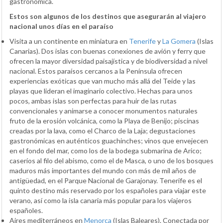
gastronómica.
Estos son algunos de los destinos que asegurarán al viajero
nacional unos días en el paraíso
Visita a un continente en miniatura en
Tenerife
y
La Gomera
(Islas
Canarias). Dos islas con buenas conexiones de avión y ferry que
ofrecen la mayor diversidad paisajística y de biodiversidad a nivel
nacional. Estos paraísos cercanos a la Península ofrecen
experiencias exóticas que van mucho más allá del Teide y las
playas que lideran el imaginario colectivo. Hechas para unos
pocos, ambas islas son perfectas para huir de las rutas
convencionales y animarse a conocer monumentos naturales
fruto de la erosión volcánica, como la Playa de Benijo; piscinas
creadas por la lava, como el Charco de la Laja; degustaciones
gastronómicas en auténticos guachinches; vinos que envejecen
en el fondo del mar, como los de la bodega submarina de Arico;
caseríos al filo del abismo, como el de Masca, o uno de los bosques
maduros más importantes del mundo con más de mil años de
antigüedad, en el Parque Nacional de Garajonay. Tenerife es el
quinto destino más reservado por los españoles para viajar este
verano, así como la isla canaria más popular para los viajeros
españoles.
Aires mediterráneos en
Menorca
(Islas Baleares). Conectada por