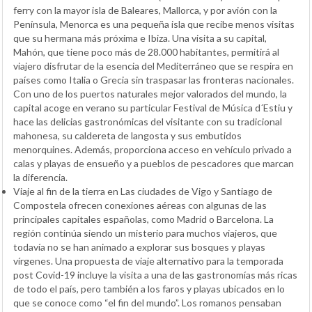
ferry con la mayor isla de Baleares, Mallorca, y por avión con la
Península, Menorca es una pequeña isla que recibe menos visitas
que su hermana más próxima e Ibiza. Una visita a su capital,
Mahón, que tiene poco más de 28.000 habitantes, permitirá al
viajero disfrutar de la esencia del Mediterráneo que se respira en
países como Italia o Grecia sin traspasar las fronteras nacionales.
Con uno de los puertos naturales mejor valorados del mundo, la
capital acoge en verano su particular Festival de Música d´Estiu y
hace las delicias gastronómicas del visitante con su tradicional
mahonesa, su caldereta de langosta y sus embutidos
menorquines. Además, proporciona acceso en vehículo privado a
calas y playas de ensueño y a pueblos de pescadores que marcan
la diferencia.
Viaje al fin de la tierra en Las ciudades de Vigo y Santiago de
Compostela ofrecen conexiones aéreas con algunas de las
principales capitales españolas, como Madrid o Barcelona. La
región continúa siendo un misterio para muchos viajeros, que
todavía no se han animado a explorar sus bosques y playas
vírgenes. Una propuesta de viaje alternativo para la temporada
post Covid-19 incluye la visita a una de las gastronomías más ricas
de todo el país, pero también a los faros y playas ubicados en lo
que se conoce como “el fin del mundo”. Los romanos pensaban