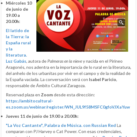
Miércoles 10
de junio de
19.00 a
20.00h:
El latido de
la Tierra: la
España rural
y la
literatura.
Luz Gabás
, autora de
Palmeras en la nieve
y nacida en el Pirineo
Aragonés, nos adentra en la importancia de lo rural en la literatura,
del anhelo de los urbanitas por vivir en el campo y de la realidad de
la España vaciada. La conversación será con
Isabel Paricio
,
responsable de Ámbito Cultural Zaragoza.
Reservad plaza en
Zoom
desde esta dirección
:
https://ambitocultural-
es.zoom.us/webinar/register/WN_JUL9f58MSFC0gfoVJXaYuw
Jueves 11 de junio de 19.00 a 20.00h:
"La Voz Cantante", Palabra de Música. con Russian Red
La
comparan con PJ Harvey o Cat Power. Con esas credenciales,