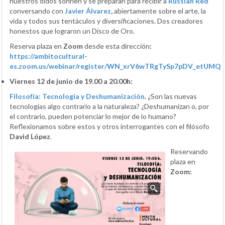
nuestros oídos sonríen y se preparan para recibir a
Russian Red
conversando con
Javier Álvarez
,
abiertamente sobre el arte, la
vida y todos sus tentáculos y diversificaciones. Dos creadores
honestos que lograron un Disco de Oro.
Reserva plaza en
Zoom
desde esta dirección
:
https://ambitocultural-
es.zoom.us/webinar/register/WN_xrV6wTRgTySp7pDV_etUMQ
Viernes 12 de junio de 19.00 a 20.00h:
Filosofía: Tecnología y Deshumanización
.
¿Son las nuevas
tecnologías algo contrario a la naturaleza? ¿Deshumanizan o, por
el contrario, pueden potenciar lo mejor de lo humano?
Reflexionamos sobre estos y otros interrogantes con el filósofo
David López
.
Reservando
plaza en
Zoom: