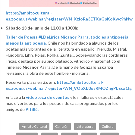
https://ambitocultural-
es.zoom.us/webinar/register/WN_XzioRa3ETXaGpKoKwc9hNw
Sábado 13 de junio de 12.00 a 1300h:
Taller de Poesía #LDeLírica Nicanor Parra, todo es antipoesía
menos la antipoesía.
Chile nos ha brindado a algunos de los
poetas más vibrantes de la literatura en español. Neruda, Mistral,
Huidobro, Lihn, Rojas, Rohka, Zurita… Sobrevolando las cordilleras
líricas, destaca por su pico plateado, vitriólico y matemático el
inmenso
Nicanor Parra.
De la mano de
Gonzalo Escarpa
revisamos la obra de este hombre - montaña.
Reserva tu plaza en
Zoom:
https://ambitocultural-
es.zoom.us/webinar/register/WN_VObXb0osRMOZngPbEcx1fg
Enlace a la
videoteca de eventos
y los Talleres y espectáculos
más divertidos para los peques de casa programados por los
amigos de
Pitiflú.
Ámbito Cultural
Canción
Lliteratura
Cultura