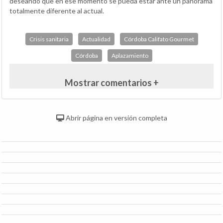
deseando que en ese momento se pueda estar ante un panorama
totalmente diferente al actual.
Crisis sanitaria
Actualidad
Córdoba Califato Gourmet
Córdoba
Aplazamiento
Mostrar comentarios +
Abrir página en versión completa