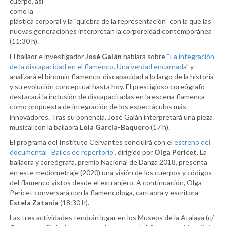
cuerpo, así
como la
plástica corporal y la "quiebra de la representación" con la que las
nuevas generaciones interpretan la corporeidad contemporánea
(11:30 h).
El bailaor e investigador
José Galán
hablará sobre
“La integración
de la discapacidad en el flamenco. Una verdad encarnada”
y
analizará el binomio flamenco-discapacidad a lo largo de la historia
y su evolución conceptual hasta hoy. El prestigioso coreógrafo
destacará la inclusión de discapacitadas en la escena flamenca
como propuesta de integración de los espectáculos más
innovadores. Tras su ponencia, José Galán interpretará una pieza
musical con la bailaora
Lola García-Baquero
(17 h).
El programa del Instituto Cervantes concluirá con el
estreno del
documental “Bailes de repertorio”,
dirigido por
Olga Pericet.
La
bailaora y coreógrafa, premio Nacional de Danza 2018, presenta
en este mediometraje (2020) una visión de los cuerpos y códigos
del flamenco vistos desde el extranjero. A continuación, Olga
Pericet conversará con la flamencóloga, cantaora y escritora
Estela Zatania
(18:30 h).
Las tres actividades tendrán lugar en los Museos de la Atalaya (c/