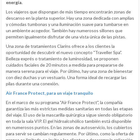
energía.
Los viajeros que dispongan de más tiempo encontrarán zonas de
descanso en la planta superior. Hay una zona dedicada con amplias
y cómodas tumbonas y una iluminación suave para tumbarse en
un ambiente acogedor. También hay numerosos sillones que
permiten igualmente disfrutar de una vista única de las pistas.
Una zona de tratamientos Clarins ofrece a los clientes la
oportunidad de descubrir el nuevo concepto "Traveller Spa".
Belleza exprés o tratamiento de luminosidad, se proponen
cuidados faciales de 20 minutos a medida para prepararse de
manera serena para el viaje. Por último, hay una zona de bienestar
con diez duchas y un vestuario. Una forma ideal de recargar las
pilas durante una conexión.
Air France Protect, para un viaje tranquilo
En el marco de su programa "Air France Protect", la compañía
garantiza las más estrictas medidas sanitarias en todas las etapas
del viaje. El uso de la mascarilla quirúrgica sigue siendo obligatorio
en toda la sala VIP. El gel hidroalcohólico también está disponible
en numerosos puntos. En las zonas de autoservicio, los cubiertos
para servir se cambian regularmente. Por último, como la oferta de
prensa es limitada, se invita a los clientes a descargar la aplicación