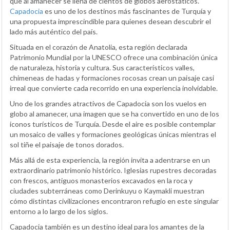
que al amanecer se llena de cientos de globos aerostáticos.
Capadocia
es uno de los destinos más fascinantes de Turquía y
una propuesta imprescindible para quienes desean descubrir el
lado más auténtico del país.
Situada en el corazón de Anatolia, esta región declarada
Patrimonio Mundial por la UNESCO ofrece una combinación única
de naturaleza, historia y cultura. Sus característicos valles,
chimeneas de hadas y formaciones rocosas crean un paisaje casi
irreal que convierte cada recorrido en una experiencia inolvidable.
Uno de los grandes atractivos de Capadocia son los vuelos en
globo al amanecer, una imagen que se ha convertido en uno de los
iconos turísticos de Turquía. Desde el aire es posible contemplar
un mosaico de valles y formaciones geológicas únicas mientras el
sol tiñe el paisaje de tonos dorados.
Más allá de esta experiencia, la región invita a adentrarse en un
extraordinario patrimonio histórico. Iglesias rupestres decoradas
con frescos, antiguos monasterios excavados en la roca y
ciudades subterráneas como Derinkuyu o Kaymakli muestran
cómo distintas civilizaciones encontraron refugio en este singular
entorno a lo largo de los siglos.
Capadocia también es un destino ideal para los amantes de la