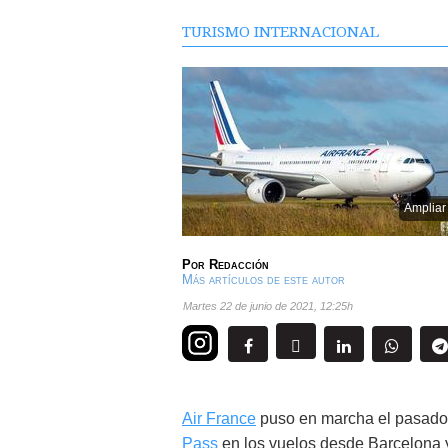
TURISMO INTERNACIONAL
Ampliar
Por
Redacción
Más artículos de este autor
martes 22 de junio de 2021
,
12:25h
Air France
puso en marcha el pasado 
Pass
en los vuelos desde Barcelona 