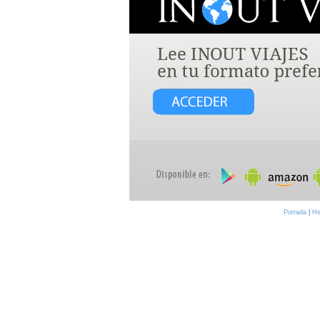
Portada
|
He