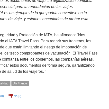
e los documentos de viaje. La digitalización completa
 esencial para la reanudación de los viajes
TA es un ejemplo de lo que podría convertirse en la
ntos de viaje, y estamos encantados de probar esta
guridad y Protección de IATA, ha afirmado: "Nos
 el IATA Travel Pass. Para reabrir sus fronteras, los
e que están limitando el riesgo de importación de
de los test o comprobantes de vacunación. El Travel Pass
e confianza entre los gobiernos, las compañías aéreas,
verificar estos documentos de forma segura, garantizando
 de salud de los viajeros. "
ualidad
Air France
(
0
)
No(
0
)