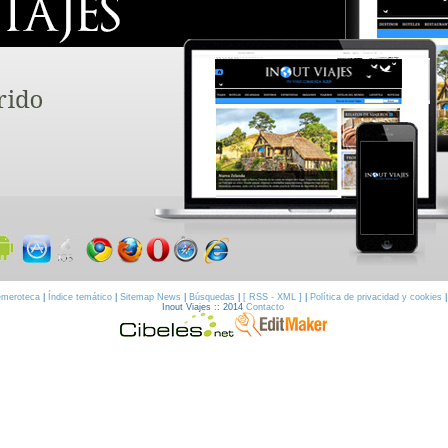
meroteca
|
Índice temático
|
Sitemap News
|
Búsquedas
|
[ RSS - XML ]
|
Política de privacidad y cookies
Inout Viajes :: 2014
Contacto