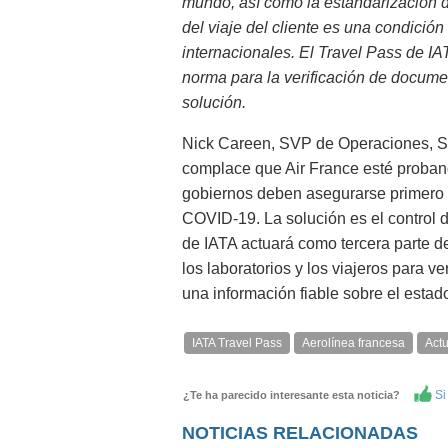
mundo, así como la estandarización d
del viaje del cliente es una condición
internacionales. El Travel Pass de IA
norma para la verificación de docume
solución.
Nick Careen, SVP de Operaciones, Se
complace que Air France esté probando
gobiernos deben asegurarse primero d
COVID-19. La solución es el control 
de IATA actuará como tercera parte d
los laboratorios y los viajeros para 
una información fiable sobre el estado
IATA Travel Pass
Aerolínea francesa
Act
Si 
¿Te ha parecido interesante esta noticia?
NOTICIAS RELACIONADAS