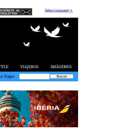
Select Language
▼
TYLE
VIAJEROS
IMÁGENES
ut Viajes