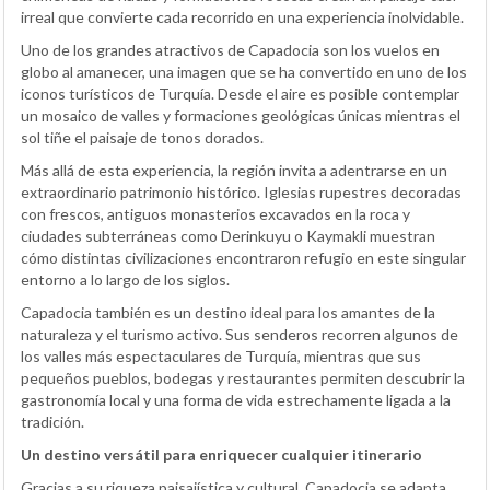
irreal que convierte cada recorrido en una experiencia inolvidable.
Uno de los grandes atractivos de Capadocia son los vuelos en
globo al amanecer, una imagen que se ha convertido en uno de los
iconos turísticos de Turquía. Desde el aire es posible contemplar
un mosaico de valles y formaciones geológicas únicas mientras el
sol tiñe el paisaje de tonos dorados.
Más allá de esta experiencia, la región invita a adentrarse en un
extraordinario patrimonio histórico. Iglesias rupestres decoradas
con frescos, antiguos monasterios excavados en la roca y
ciudades subterráneas como Derinkuyu o Kaymakli muestran
cómo distintas civilizaciones encontraron refugio en este singular
entorno a lo largo de los siglos.
Capadocia también es un destino ideal para los amantes de la
naturaleza y el turismo activo. Sus senderos recorren algunos de
los valles más espectaculares de Turquía, mientras que sus
pequeños pueblos, bodegas y restaurantes permiten descubrir la
gastronomía local y una forma de vida estrechamente ligada a la
tradición.
Un destino versátil para enriquecer cualquier itinerario
Gracias a su riqueza paisajística y cultural, Capadocia se adapta