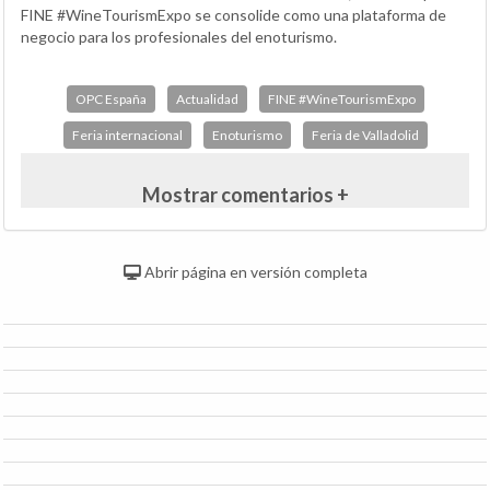
FINE #WineTourismExpo se consolide como una plataforma de
negocio para los profesionales del enoturismo.
OPC España
Actualidad
FINE #WineTourismExpo
Feria internacional
Enoturismo
Feria de Valladolid
Mostrar comentarios +
Abrir página en versión completa