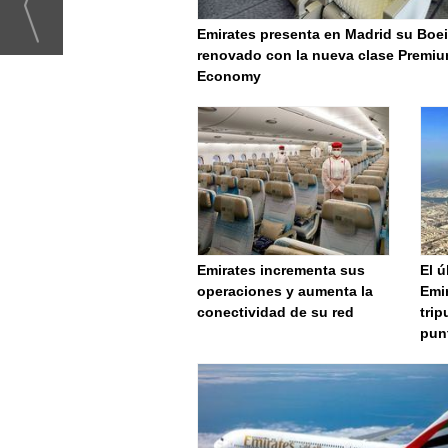
Emirates presenta en Madrid su Boe
renovado con la nueva clase Premi
Economy
Emirates incrementa sus
El ú
operaciones y aumenta la
Emi
conectividad de su red
trip
punt