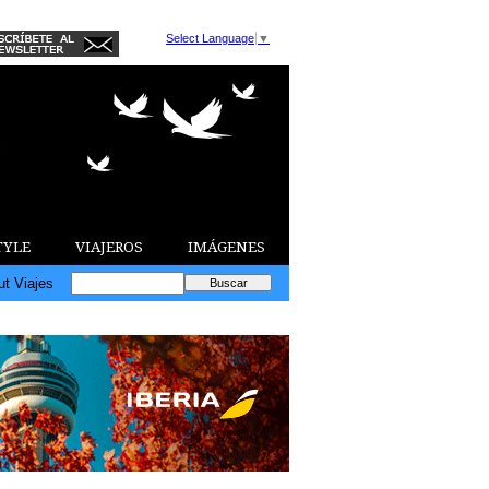
Select Language
▼
TYLE
VIAJEROS
IMÁGENES
ut Viajes