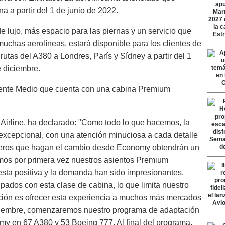
a a partir del 1 de junio de 2022.
e lujo, más espacio para las piernas y un servicio que
 muchas aerolíneas, estará disponible para los clientes de
rutas del A380 a Londres, París y Sídney a partir del 1
e diciembre.
riente Medio que cuenta con una cabina Premium
 Airline, ha declarado: "Como todo lo que hacemos, la
cepcional, con una atención minuciosa a cada detalle
iajeros que hagan el cambio desde Economy obtendrán un
mos por primera vez nuestros asientos Premium
sta positiva y la demanda han sido impresionantes.
ados con esta clase de cabina, lo que limita nuestro
ención es ofrecer esta experiencia a muchos más mercados
oviembre, comenzaremos nuestro programa de adaptación
my en 67 A380 y 53 Boeing 777. Al final del programa,