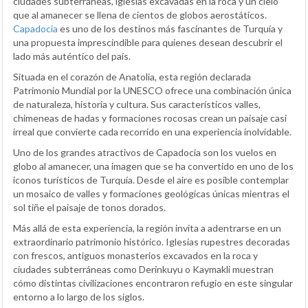
ciudades subterráneas, iglesias excavadas en la roca y un cielo
que al amanecer se llena de cientos de globos aerostáticos.
Capadocia
es uno de los destinos más fascinantes de Turquía y
una propuesta imprescindible para quienes desean descubrir el
lado más auténtico del país.
Situada en el corazón de Anatolia, esta región declarada
Patrimonio Mundial por la UNESCO ofrece una combinación única
de naturaleza, historia y cultura. Sus característicos valles,
chimeneas de hadas y formaciones rocosas crean un paisaje casi
irreal que convierte cada recorrido en una experiencia inolvidable.
Uno de los grandes atractivos de Capadocia son los vuelos en
globo al amanecer, una imagen que se ha convertido en uno de los
iconos turísticos de Turquía. Desde el aire es posible contemplar
un mosaico de valles y formaciones geológicas únicas mientras el
sol tiñe el paisaje de tonos dorados.
Más allá de esta experiencia, la región invita a adentrarse en un
extraordinario patrimonio histórico. Iglesias rupestres decoradas
con frescos, antiguos monasterios excavados en la roca y
ciudades subterráneas como Derinkuyu o Kaymakli muestran
cómo distintas civilizaciones encontraron refugio en este singular
entorno a lo largo de los siglos.