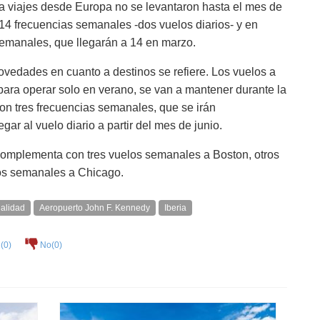
ra viajes desde Europa no se levantaron hasta el mes de
4 frecuencias semanales -dos vuelos diarios- y en
semanales, que llegarán a 14 en marzo.
ovedades en cuanto a destinos se refiere. Los vuelos a
para operar solo en verano, se van a mantener durante la
con tres frecuencias semanales, que se irán
ar al vuelo diario a partir del mes de junio.
complementa con tres vuelos semanales a Boston, otros
los semanales a Chicago.
ualidad
Aeropuerto John F. Kennedy
Iberia
(
0
)
No(
0
)