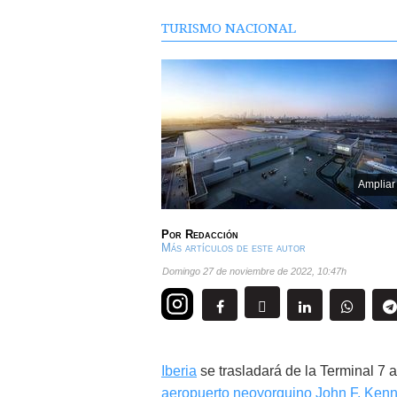
TURISMO NACIONAL
Ampliar
Por
Redacción
Más artículos de este autor
domingo 27 de noviembre de 2022
,
10:47h
Iberia
se trasladará de la Terminal 7 
aeropuerto neoyorquino John F. Ken