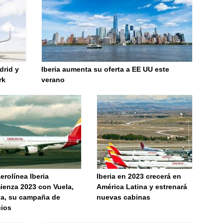
drid y
Iberia aumenta su oferta a EE UU este
rk
verano
erolínea Iberia
Iberia en 2023 crecerá en
ienza 2023 con Vuela,
América Latina y estrenará
la, su campaña de
nuevas cabinas
cios