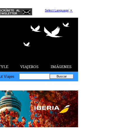
Select Language
▼
TYLE
VIAJEROS
IMÁGENES
ut Viajes