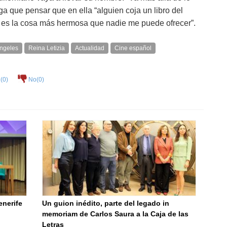
a que pensar que en ella “alguien coja un libro del
es la cosa más hermosa que nadie me puede ofrecer”.
ngeles
Reina Letizia
Actualidad
Cine español
(
0
)
No(
0
)
enerife
Un guion inédito, parte del legado in
memoriam de Carlos Saura a la Caja de las
Letras