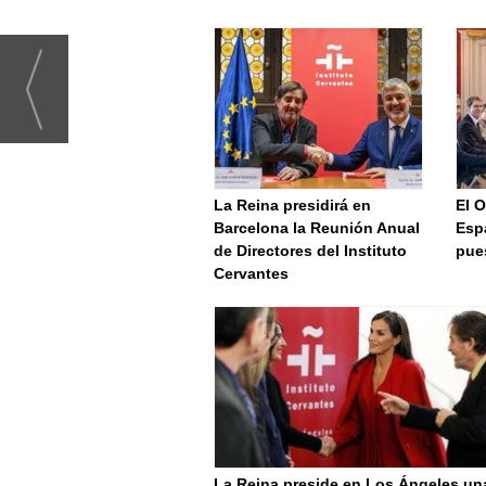
La Reina presidirá en
El O
Barcelona la Reunión Anual
Espa
de Directores del Instituto
pue
Cervantes
La Reina preside en Los Ángeles un