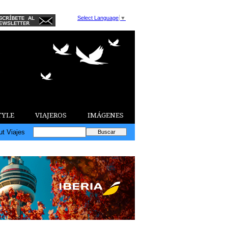
Select Language
▼
TYLE
VIAJEROS
IMÁGENES
ut Viajes