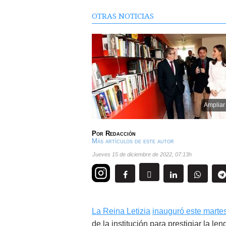
OTRAS NOTICIAS
Ampliar
Por
Redacción
Más artículos de este autor
jueves 15 de diciembre de 2022
,
07:13h
La Reina Letizia
inauguró este martes
de la institución para prestigiar la l