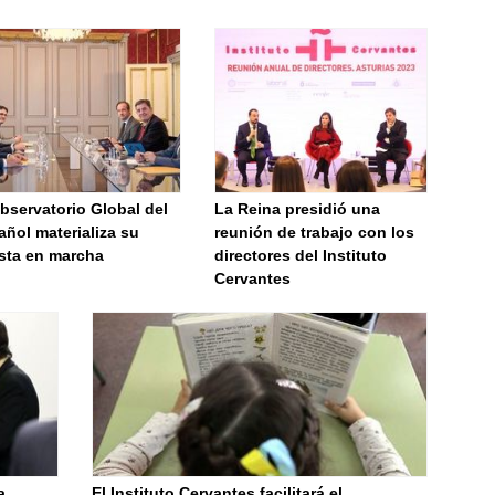
bservatorio Global del
La Reina presidió una
ñol materializa su
reunión de trabajo con los
sta en marcha
directores del Instituto
Cervantes
a
El Instituto Cervantes facilitará el