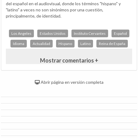
del español en el audiovisual, donde los términos "hispano" y
"latino" a veces no son sinónimos por una cuestión,
principalmente, de identidad.
Los Angeles
Estados Unidos
Instituto Cervantes
Español
Idioma
Actualidad
Hispano
Latino
Reina de España
Mostrar comentarios +
Abrir página en versión completa