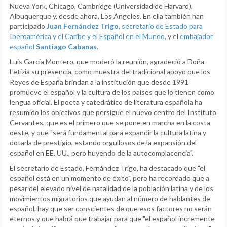
Nueva York, Chicago, Cambridge (Universidad de Harvard),
Albuquerque y, desde ahora, Los Ángeles. En ella también han
participado
Juan Fernández Trigo
, secretario de Estado para
Iberoamérica y el Caribe y el Español en el Mundo
, y el
embajador
español
Santiago Cabanas
.
Luis García Montero, que moderó la reunión, agradeció a Doña
Letizia su presencia, como muestra del tradicional apoyo que los
Reyes de España brindan a la institución que desde 1991
promueve el español y la cultura de los países que lo tienen como
lengua oficial. El poeta y catedrático de literatura española ha
resumido los objetivos que persigue el nuevo centro del Instituto
Cervantes, que es el primero que se pone en marcha en la costa
oeste, y que "será fundamental para expandir la cultura latina y
dotarla de prestigio, estando orgullosos de la expansión del
español en EE. UU., pero huyendo de la autocomplacencia".
El secretario de Estado, Fernández Trigo, ha destacado que "el
español está en un momento de éxito", pero ha recordado que a
pesar del elevado nivel de natalidad de la población latina y de los
movimientos migratorios que ayudan al número de hablantes de
español, hay que ser conscientes de que esos factores no serán
eternos y que habrá que trabajar para que "el español incremente