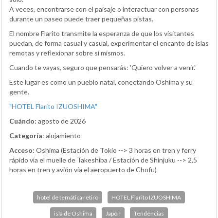
A veces, encontrarse con el paisaje o interactuar con personas
durante un paseo puede traer pequeñas pistas.
El nombre Flarito transmite la esperanza de que los visitantes
puedan, de forma casual y casual, experimentar el encanto de islas
remotas y reflexionar sobre sí mismos.
Cuando te vayas, seguro que pensarás: 'Quiero volver a venir.'
Este lugar es como un pueblo natal, conectando Oshima y su
gente.
"HOTEL Flarito IZUOSHIMA"
Cuándo:
agosto de 2026
Categoría
: alojamiento
Acceso:
Oshima (Estación de Tokio --> 3 horas en tren y ferry
rápido vía el muelle de Takeshiba / Estación de Shinjuku --> 2,5
horas en tren y avión vía el aeropuerto de Chofu)
hotel de temática retiro
HOTEL Flarito IZUOSHIMA
isla de Oshima
Japón
Tendencias