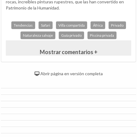
rocas, increíbles pinturas rupestres, que las han convertido en
Patrimonio de la Humanidad.
Tendencias
Safari
Villa compartida
África
Privado
Naturaleza salvaje
Guía privado
Piscina privada
Mostrar comentarios +
Abrir página en versión completa