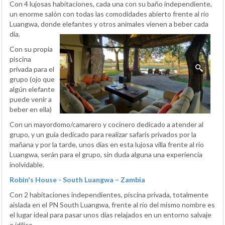
Con 4 lujosas habitaciones, cada una con su baño independiente,
un enorme salón con todas las comodidades abierto frente al río
Luangwa, donde elefantes y otros animales vienen a beber cada
día.
Con su propia
piscina
privada para el
grupo (ojo que
algún elefante
puede venir a
beber en ella)
Con un mayordomo/camarero y cocinero dedicado a atender al
grupo, y un guía dedicado para realizar safaris privados por la
mañana y por la tarde, unos días en esta lujosa villa frente al río
Luangwa, serán para el grupo, sin duda alguna una experiencia
inolvidable.
Robin's House - South Luangwa – Zambia
Con 2 habitaciones independientes, piscina privada, totalmente
aislada en el PN South Luangwa, frente al río del mismo nombre es
el lugar ideal para pasar unos días relajados en un entorno salvaje
e idílico.