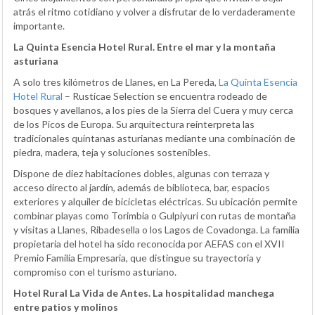
atrás el ritmo cotidiano y volver a disfrutar de lo verdaderamente
importante.
La Quinta Esencia Hotel Rural. Entre el mar y la montaña
asturiana
A solo tres kilómetros de Llanes, en La Pereda,
La Quinta Esencia
Hotel Rural
– Rusticae Selection se encuentra rodeado de
bosques y avellanos, a los pies de la Sierra del Cuera y muy cerca
de los Picos de Europa. Su arquitectura reinterpreta las
tradicionales quintanas asturianas mediante una combinación de
piedra, madera, teja y soluciones sostenibles.
Dispone de diez habitaciones dobles, algunas con terraza y
acceso directo al jardín, además de biblioteca, bar, espacios
exteriores y alquiler de bicicletas eléctricas. Su ubicación permite
combinar playas como Torimbia o Gulpiyuri con rutas de montaña
y visitas a Llanes, Ribadesella o los Lagos de Covadonga. La familia
propietaria del hotel ha sido reconocida por AEFAS con el XVII
Premio Familia Empresaria, que distingue su trayectoria y
compromiso con el turismo asturiano.
Hotel Rural La Vida de Antes. La hospitalidad manchega
entre patios y molinos