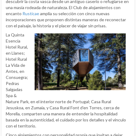
descubrir la costa vasca desde un antiguo caserío o refugiarse en
una masía rodeada de naturaleza. El Club de alojamientos con
encanto
Rusticae
amplía su selección con cinco nuevas
incorporaciones que proponen distintas maneras de reconectar
con el paisaje, la historia y el placer de viajar sin prisas.
La Quinta
Esencia
Hotel Rural,
en Llanes;
Hotel Rural
La Vida de
Antes, en
Consuegra;
Pedras
Salgadas
Spa &
Nature Park, en el interior norte de Portugal; Casa Rural
Jesuskoa, en Zumaia, y Casa Rural Font d’en Torres, cerca de
Morella, comparten una manera de entender la hospitalidad
basada en la autenticidad, el cuidado por los detalles y el vínculo
con el territorio.
Cinco alojamientos con personalidad propia que invitan a dejar